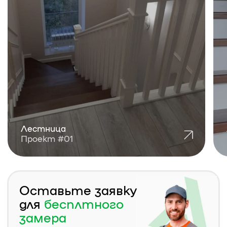
Лестница
Лестница
Проект #01
Проект #02
Оставьте заявку
для
бесплтного
замера
Наш сотрудник свяжется с
вами, для уточнения даты и
времени замера
БЕСПЛАТНЫЙ ЗАМЕР
КОНТАКТЫ
– МЫ РЯДОМ!
Приезжайте на склад, смотрите