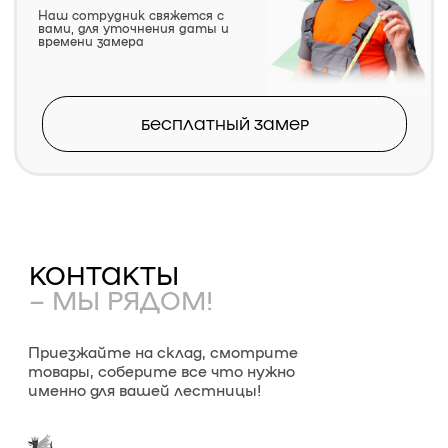
товары, соберите все что нужно
именно для вашей лестницы!
г. Казань
Главный склад
Телефон
8 (906) 325-22-55
Улица
Ул. Сибирский тракт 47
Расписание
Вс
Пн - Пт
Сб
с 8:00 до 14:00
с 8:00 до 17:00
Выходной
Главный офис
Телефон
8 (917) 395-22-55
Улица